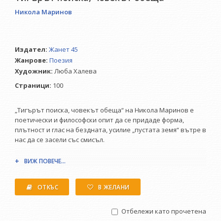
Никола Маринов
Издател:
Жанет 45
Жанрове:
Поезия
Художник:
Люба Халева
Страници:
100
„Тигърът поиска, човекът обеща“ на Никола Маринов е
поетически и философски опит да се придаде форма,
плътност и глас на бездната, усилие „пустата земя“ вътре в
нас да се засели със смисъл.
ВИЖ ПОВЕЧЕ...
Читателят се пита какъв е този свят, който е описан –
постапокалиптичен или все още несътворен? Свят, в който
пространствата изглеждат все още (или вече)
ОТКЪС
В ЖЕЛАНИ
неразчленени, свят, в който гравитацията постоянно
изменя на логиката и затова границите между аз и ти, и то,
Отбележи като прочетена
и нас са дотолкова променливи, че стават невалидни. И