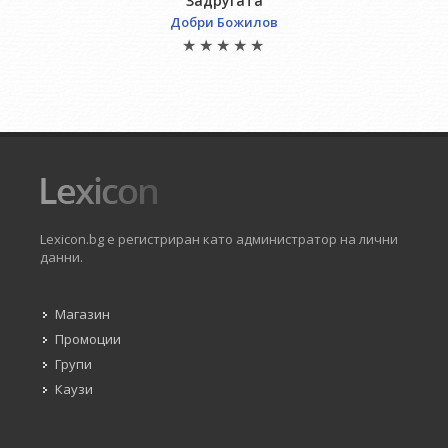
Задругата
Добри Божилов
Lexicon.bg е регистриран като администратор на лични
данни.
Магазин
Промоции
Групи
Каузи