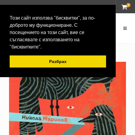
0
ВХОД
Този сайт използва "бисквитки", за по-
доброто му функциониране. С
посещението на този сайт, вие се
съгласявате с използването на
"бисквитките".
Разбрах
-20 %