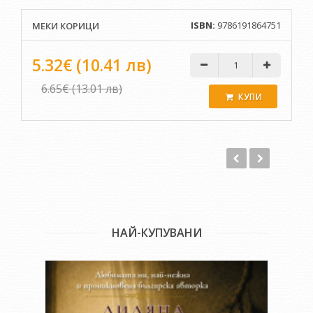
защо в този свят няма хора, а котки, гълъби, тигри,
катерици, маймуни? И с кого разговаря лирическият аз,
ISBN:
9786191864751
МЕКИ КОРИЦИ
когато разговаря с тях?
5.32€ (10.41 лв)
Разбира се, книгата нито поставя тези въпроси, нито им
отговаря. Тя перформира себе си и умело поглъща
6.65€ (13.01 лв)
читателите си като във фуния, така че гласовете им да се
КУПИ
слеят с нейния глас. А той е обаятелен най-вече с това, че е
интонационно освободен от всякакви опити да твърди или
да доказва нещо. Глас, който е отворен и уязвим. Такъв е и
синтаксисът на стихотворенията в книгата –
недетерминиран, обърнат срещу собствените си
принципи, самооспорващ се, дори болезнен. Но това е
осъществено по фин и непретенциозен начин като в
минималистична музикална пиеса.
НАЙ-КУПУВАНИ
„Тигърът поиска, човекът обеща“ е книга-мрежа.
Стихотворенията вътре са свързани едно с друго като в
паяжина. Изисква се внимателно и деликатно четене, за да
се запазят здрави и трептящи тези преходи и връзки.
Защото това е поезия, която има толкова общо с музиката,
че добрият й прочит изисква „точен слух“, тишина и