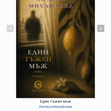
отворени сетива.
Никола Маринов е роден в София през 1988 г.
Завършва
философия в СУ "Св. Климент Охридски".
Публикувал е стихотворения в "Литературен вестник".
Негова музика е издадена в българския фрий нет лейбъл
mahorka.org под псевдонимите wayab и kanelen pluh.
Един тъжен мъж
Лиляна Михайлова