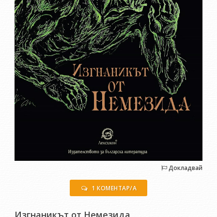
Докладвай
1 КОМЕНТАР/А
Изгнаникът от Немезида