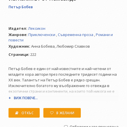
Петър Бобев
Издател:
Лексикон
Жанрове:
Приключенски
,
Съвременна проза
,
Романи и
повести
Художник:
Анна Бобева,
Любомир Славков
Страници:
222
Петър Бобев е един от най-известните и най-четени от
младите хора автори през последните тридесет години на
XX век. Талантът на Петър Бобев е рядко срещан.
Изключително богатото му въображение го отвежда в
екзотични страни и континенти, на които той никога не е
стъпвал. Разказаното за тях обаче звучи така
ВИЖ ПОВЕЧЕ...
правдоподобно, сякаш е бил там и е участвал в събитията.
ОТКЪС
В ЖЕЛАНИ
Романът му "Изгнаникът от Немезида", който сега се
появява на книжния пазар, е със сюжет - между любимите
Отбележи като прочетена