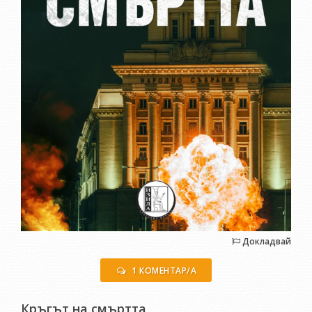
Докладвай
1 КОМЕНТАР/А
Кръгът на смъртта