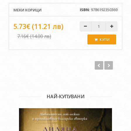
извършителите на терористичния акт – наемникът Варгас
и Омар Халим.
ISBN:
9786192350369
МЕКИ КОРИЦИ
Как би реагирал човек при подобна ситуация? Би ли се
5.73€ (11.21 лв)
скрил и изчакал помощ? Или би постъпил като Валко, който
разбира, че животът на племенницата му е застрашен и
7.16€ (14.00 лв)
затова тръгва да я спаси. Докато останалите граждани са
КУПИ
беззащитни жертви, той става хищник, маскиран в кожата
на жертва. Спасява много човешки животи, превръщайки
се в същински кошмар за враговете си...
НАЙ-КУПУВАНИ