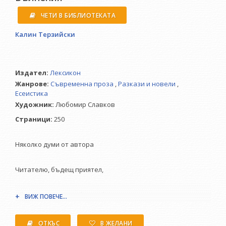
ЧЕТИ В БИБЛИОТЕКАТА
Калин Терзийски
Издател:
Лексикон
Жанрове:
Съвременна проза
,
Разкази и новели
,
Есеистика
Художник:
Любомир Славков
Страници:
250
Няколко думи от автора
Читателю, бъдещ приятел,
обръщам се към теб с молба!
ВИЖ ПОВЕЧЕ...
Предавам в ръцете ти десетгодишен свой труд.
ОТКЪС
В ЖЕЛАНИ