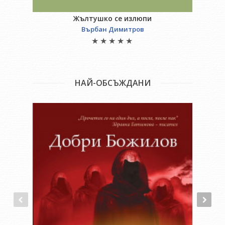
Жълтушко се излюпи
Върбан Димитров
НАЙ-ОБСЪЖДАНИ