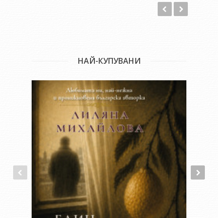
че моята молба е: мрази ме или ме обичай, но безразличен
не бъди.
Всъщност бъди какъвто искаш. Свободата е най-важна!
НАЙ-КУПУВАНИ
Тези разкази, или по-скоро тези вълнения, са написани
често по конкретни поводи в последните десет години.
Пишех ги така: оглеждам се, погледът ми търси, попада,
извършва се странната и невероятна реакция между
външно за човека събитие и човешки ум... И аз сядах и
написвах за час, за два, за ден един малък етюд, малък
къс поезия без рими или както щеш го наречи. После го
забравях.
А сега дойде време ти да се сблъскаш с моя труд, с моя
живот, с моя гледан десет години син. Един от синовете ми.
Както и да е. Просто още една книга...
Но все пак... бъди сериозен!