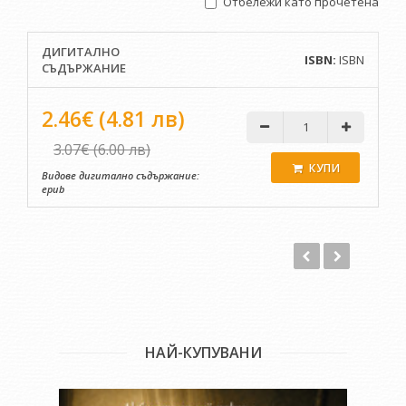
Отбележи като прочетена
собствена воля, отдава се на частно
предприемачество, а после и на самостоятелна
творческа дейност.
ДИГИТАЛНО
ISBN:
ISBN
СЪДЪРЖАНИЕ
Пише за вестници, списания, прави десетки
телевизионни предавания и документални филми за
история, култура, фолклор, традиции. През 1994 г.
2.46€ (4.81 лв)
издава първата си книга “Водолеен вихър” със
“стихове в проза или емоционално-философски
3.07€ (6.00 лв)
есета”, както ги определя писателката Весела
КУПИ
Видове дигитално съдържание:
Люцканова. В предговора си за книгата тя твърди:
epub
“Като гейзери, бликнали под лунна светлина,
блестящи и избухнали в капки, те са сълзи и любов,
болка и щастие, върхови моменти на човека,
разпънат между две безкрайности.”
През 2000 г. Владимир Каперски напуска Благоевград и
се заселва в близкото с. Лешко, където живее сам в
лоното на Лещанската планина.
"Блескавици" е сборник с кратки разкази и импресии.
НАЙ-КУПУВАНИ