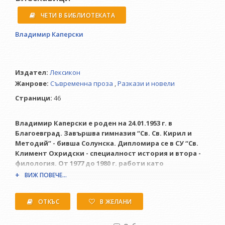
ЧЕТИ В БИБЛИОТЕКАТА
Владимир Каперски
Издател:
Лексикон
Жанрове:
Съвременна проза
,
Разкази и новели
Страници:
46
Владимир Каперски е роден на 24.01.1953 г. в
Благоевград. Завършва гимназия “Св. Св. Кирил и
Методий” - бивша Солунска. Дипломира се в СУ “Св.
Климент Охридски - специалност история и втора -
филология. От 1977 до 1980 г. работи като
литературен сътрудник във в. “Пиринско дело”. От
ВИЖ ПОВЕЧЕ...
1980 до 1982 е зам. председател на Общински съвет за
култура. От 1982 до 1985 г. е зам. кмет на Община
ОТКЪС
В ЖЕЛАНИ
Благоевград по култура, образование и обредни
дейности. От 1985 до 1990 г. е зам. гл. редактор на
Телевизионен център - Благоевград. Напуска ТВЦ по