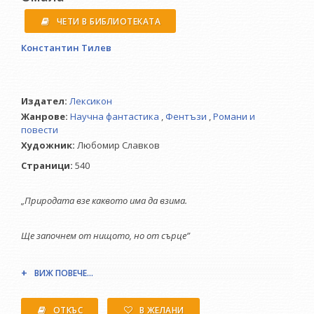
ЧЕТИ В БИБЛИОТЕКАТА
Константин Тилев
Издател:
Лексикон
Жанрове:
Научна фантастика
,
Фентъзи
,
Романи и
повести
Художник:
Любомир Славков
Страници:
540
„Природата взе каквото има да взима.
Ще започнем от нищото, но от сърце”
ВИЖ ПОВЕЧЕ...
Константин Тилев е тръгнал на толкова дълго и сложно
ОТКЪС
В ЖЕЛАНИ