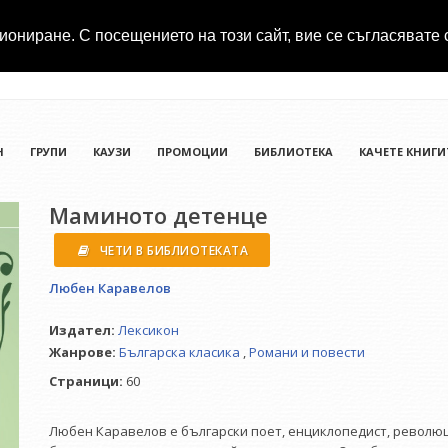
иониране. С посещението на този сайт, вие се съгласявате 
Н
ГРУПИ
КАУЗИ
ПРОМОЦИИ
БИБЛИОТЕКА
КАЧЕТЕ КНИГИ
Маминото детенце
ЧЕТИ В БИБЛИОТЕКАТА
Любен Каравелов
Издател:
Лексикон
Жанрове:
Българска класика
,
Романи и повести
Страници:
60
Любен Каравелов е български поет, енциклопедист, революци