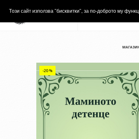
Този сайт използва "бисквитки", за по-доброто му функц
МАГАЗИ
-20 %