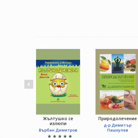
Жълтушко се
Природолечение
излюпи
д-р Димитър
Върбан Димитров
Пашкулев