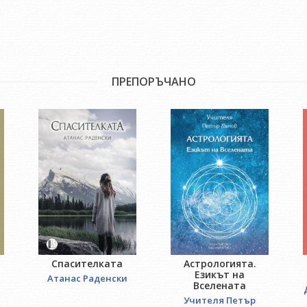
ПРЕПОРЪЧАНО
Спасителката
Астрологията.
Езикът на
Атанас Раденски
Вселената
Учителя Петър