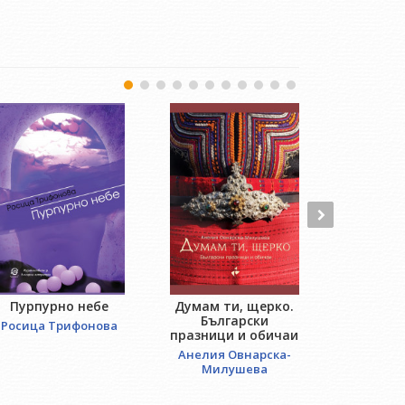
Пурпурно небе
Думам ти, щерко.
An
Български
Росица Трифонова
Робе
празници и обичаи
Анелия Овнарска-
Милушева