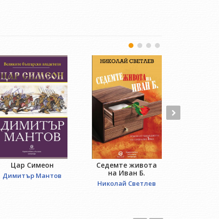
Цар Симеон
Седемте живота
Отвори
на Иван Б.
Димитър Мантов
Лиляна 
Николай Светлев