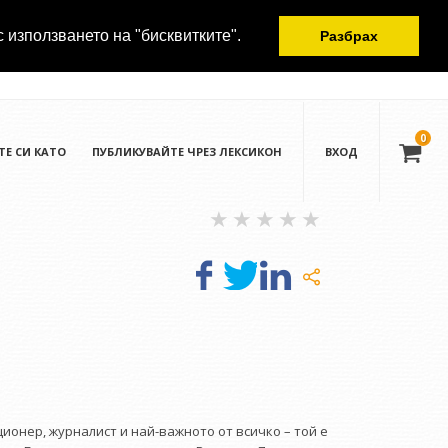
с използването на "бисквитките".
Разбрах
0
ТЕ СИ КАТО
ПУБЛИКУВАЙТЕ ЧРЕЗ ЛЕКСИКОН
ВХОД
онер, журналист и най-важното от всичко – той е