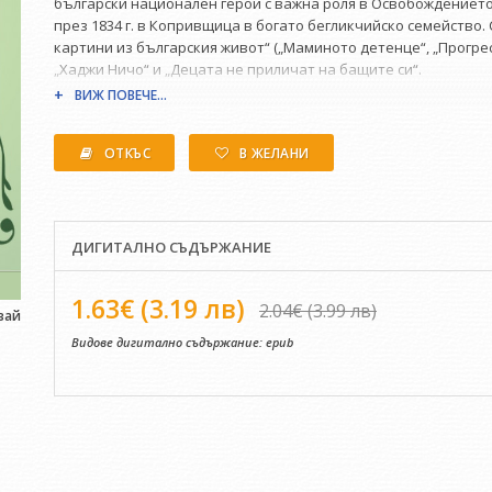
български национален герой с важна роля в Освобождението 
през 1834 г. в Копривщица в богато бегликчийско семейство.
картини из българския живот“ („Маминото детенце“, „Прогре
„Хаджи Ничо“ и „Децата не приличат на бащите си“.
ВИЖ ПОВЕЧЕ...
ОТКЪС
В ЖЕЛАНИ
ДИГИТАЛНО СЪДЪРЖАНИЕ
1.63€ (3.19 лв)
2.04€ (3.99 лв)
вай
Видове дигитално съдържание:
epub