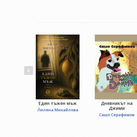
Един тъжен мъж
Дневникът на
Джими
Лиляна Михайлова
Сашо Серафимов