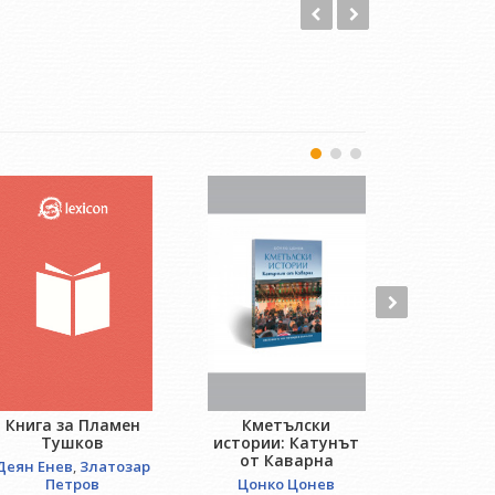
Кметълски
Лове
Книга за Пламен
истории: Катунът
бар
Тушков
от Каварна
Валенти
Деян Енев
,
Златозар
Цонко Цонев
Петров