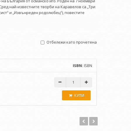
на България от османско иго. Роден на 7 ноември
 Сред най-известните творби на Каравелов са „Три
сист“ и „Извънреден родолюбец“), повестите
Отбележи като прочетена
ISBN:
ISBN
КУПИ