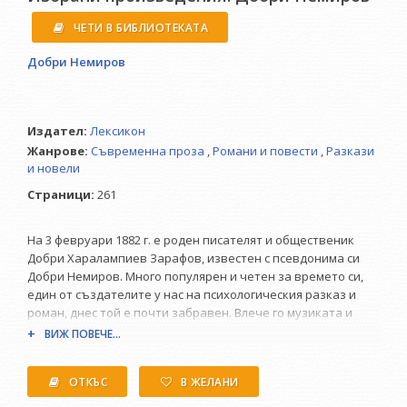
ЧЕТИ В БИБЛИОТЕКАТА
Добри Немиров
Издател:
Лексикон
Жанрове:
Съвременна проза
,
Романи и повести
,
Разкази
и новели
Страници:
261
На 3 февруари 1882 г. е роден писателят и общественик
Добри Харалампиев Зарафов, известен с псевдонима си
Добри Немиров. Много популярен и четен за времето си,
един от създателите у нас на психологическия разказ и
роман, днес той е почти забравен. Влече го музиката и
започва да свири на цигулка, изявява се като художник.
ВИЖ ПОВЕЧЕ...
Рисува карикатури на български интелектуалци и скици на
героите си от романа "Братя".
ОТКЪС
В ЖЕЛАНИ