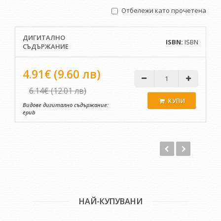
След преместването на семейството в София през 1905 г.
Отбележи като прочетена
работи като библиотекар в Българското книжовно
дружество. Добри Немиров е автор на над 20
произведения - романи, повести, пиеси. Най-известни са
ДИГИТАЛНО
ISBN:
ISBN
трилогията "Братя"(1927), "Първи бразди"(1929) и "През
СЪДЪРЖАНИЕ
огъня"(1931), повестите "Когато бях малък" и "Бедният
Лука"(1923).
4.91€ (9.60 лв)
През Първата световна война работи в редакциите на в.
6.14€ (12.01 лв)
"Военни известия" и сп. "Отечество". Започва да пише
КУПИ
Видове дигитално съдържание:
разкази с военен сюжет, в които пресъздава ада на
epub
войната като очевидец на събитията, и които публикува в
сборниците „Нови дни. Разкази из войната” (1916) и
„Разкази на редника” (1917).
Последният роман на писателя "Напред! Странички от една
епоха" е завършен през 1945 г., няколко дена преди
смъртта му.
НАЙ-КУПУВАНИ
Добри Немиров развива и обществена дейност. Той е една
от основните фигури на Дома на изкуствата и печата в