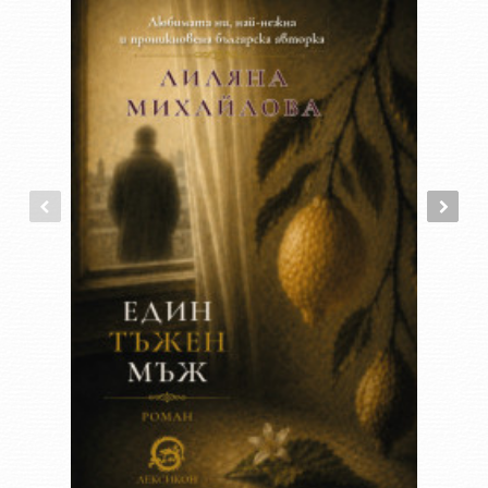
София, инициатор за развитието на тази структура в
цялата страна и има важна роля за създаването през 1924
г. на русенския Дом на изкуствата и печата. Един от
създателите на Съюза на българските писатели.