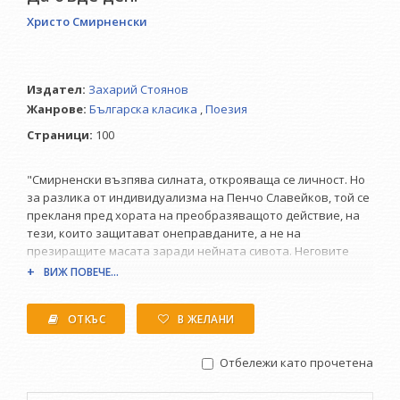
Христо Смирненски
Издател:
Захарий Стоянов
Жанрове:
Българска класика
,
Поезия
Страници:
100
"Смирненски възпява силната, открояваща се личност. Но
за разлика от индивидуализма на Пенчо Славейков, той се
прекланя пред хората на преобразяващото действие, на
тези, които защитават онеправданите, а не на
презиращите масата заради нейната сивота. Неговите
герои са революционери, действащи личности, които не се
ВИЖ ПОВЕЧЕ...
примиряват с неправдата и повеждат масите на борба..."
Панко Анчев
ОТКЪС
В ЖЕЛАНИ
Отбележи като прочетена