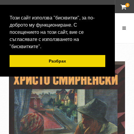
0
ВХОД
Този сайт използва "бисквитки", за по-
доброто му функциониране. С
посещението на този сайт, вие се
съгласявате с използването на
"бисквитките".
Разбрах
-20 %