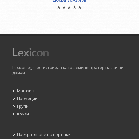
Добри Божилов
Lexicon.bg е регистриран като администратор на лични
данни.
Магазин
Промоции
Групи
Каузи
Прекратяване на поръчки