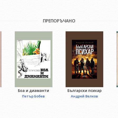
ПРЕПОРЪЧАНО
Боа и диаманти
Български психар
Петър Бобев
Андрей Велков