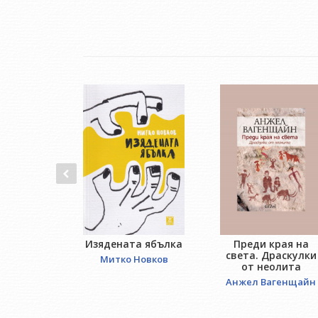
Изядената ябълка
Преди края на
света. Драскулки
Митко Новков
от неолита
Анжел Вагенщайн