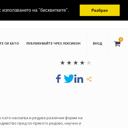
с използването на "бисквитките".
Разбрах
0
ТЕ СИ КАТО
ПУБЛИКУВАЙТЕ ЧРЕЗ ЛЕКСИКОН
ВХОД
но като наслагва и редува различни форми на
едимство пред по-прякото редово, научно и