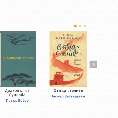
Драконът от
Отвъд стените
Малкат
Луалаба
Божана 
Анжел Вагенщайн
Петър Бобев
Божана 