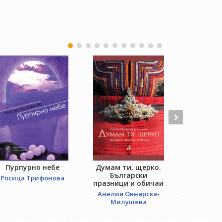
Пурпурно небе
Думам ти, щерко.
An
Български
Росица Трифонова
Робе
празници и обичаи
Анелия Овнарска-
Милушева