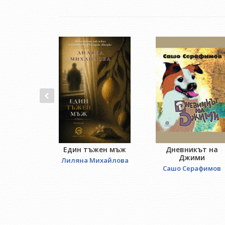
Един тъжен мъж
Дневникът на
Джими
Лиляна Михайлова
Сашо Серафимов