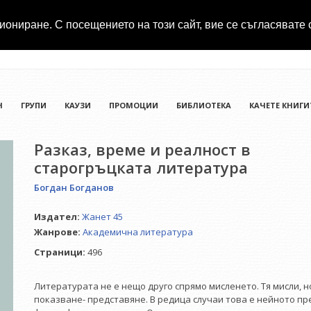
иониране. С посещението на този сайт, вие се съгласявате 
Н
ГРУПИ
КАУЗИ
ПРОМОЦИИ
БИБЛИОТЕКА
КАЧЕТЕ КНИГИ
Разказ, време и реалност в
старогръцката литература
Богдан Богданов
Издател:
Жанет 45
Жанрове:
Академична литература
Страници:
496
Литературата не е нещо друго спрямо мисленето. Тя мисли, 
показване- представяне. В редица случаи това е нейното пр