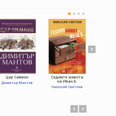
Цар Симеон
Седемте живота
Отвори
на Иван Б.
Димитър Мантов
Лиляна 
Николай Светлев