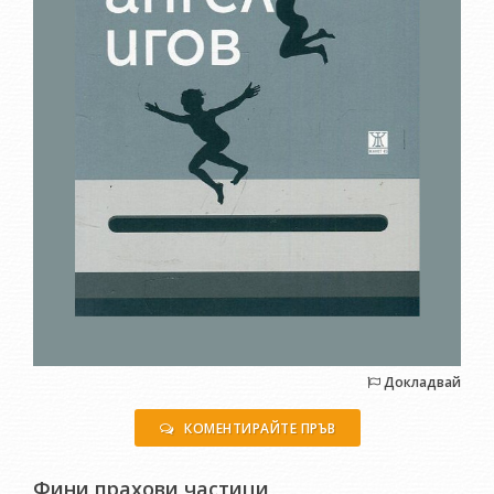
Докладвай
КОМЕНТИРАЙТЕ ПРЪВ
Фини прахови частици