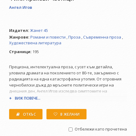
Ангел Игов
Издател:
Жанет 45
Жанрове:
Романи и повести
,
Проза
,
Съвременна проза
,
Художествена литература
Страници:
195
Прецизна, интелектуална проза, с усет към детайла,
уловила драмата на поколението от 80-те, закърмено с
радиацията на една катастрофална утопия. От отровния
чернобилски дъжд до мръсните политически игри на
днешния ден, Ангел Игов изследва симптомите на
заразяването, проникнало отвъд пределите на
ВИЖ ПОВЕЧЕ...
физическия свят в тъканта на междучовешките
отношения.
ОТКЪС
В ЖЕЛАНИ
Алек Попов
Увлекателна, забавна, но и болезнена лична история,
Отбележи като прочетена
илюстрация на цялото време на Прехода - умоповреждащ