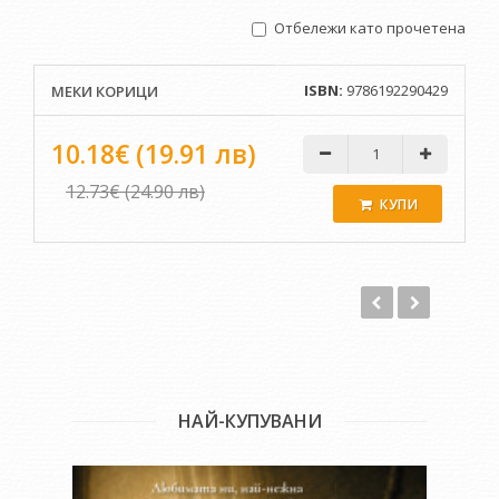
време, когато у нас професията „спасител на плажа“ още
Отбележи като прочетена
дори не е съществувала;
ако погледнем към небето, ще видим, че българка е и
първата жена в света, която взела участие в боен полет.
ISBN:
9786192290429
МЕКИ КОРИЦИ
10.18€ (19.91 лв)
Книга, пълна с вълнуващи истории
12.73€ (24.90 лв)
КУПИ
В „Смели и различни“ ще прочетете за принцеси и царици,
които са правили благородни саможертви в името на
народа; за българки, борили се наравно с мъжете за
освобождението на родината ни; за околосветски
пътешественички и феноменални спортистки; за първите
модни дизайнерки, първите българки с професии на
адвокат, ядрен физик, психиатър, подводен археолог,
както и за още много момичета на изкуството, сътворили с
НАЙ-КУПУВАНИ
хиляди битки прекрасни картини, скулптури, сгради, филми,
театрални и танцови постановки, музика, стихотворения и
романи.