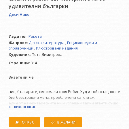
удивителни българки
Деси Нико
Издател:
Ракета
Жанрове:
Детска литература
,
Енциклопедии и
справочници
,
Илюстровани издания
Художник:
Петя Димитрова
Страници:
314
Знаете ли, че:
ние, българите, сме имали своя Робин Худ и той всъщност е
бил безстрашна жена, преоблечена като мъж;
един от най-интересните ни и успешни тайни агенти също
ВИЖ ПОВЕЧЕ...
е бил жена – в буйната си коса тя пренасяла тайни
революционни бележки, а под полата си веднъж скрила
цяла сабя;
ОТКЪС
В ЖЕЛАНИ
жена била и първата ни водна спасителка, при това по