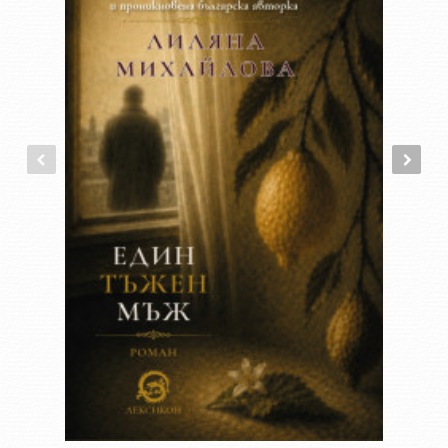
Историите може да ви заприличат на приказки, но са се
случили наистина. Случили са се, защото 50 българки от
различни времена са се осмелили да отстояват себе си.
50 истории + 10 интерактивни раздела с тестове, игри и
допълнителна информация
Всеки раздел в книгата завършва с интерактивна част с
интересни и забавни игри и тестове. Там насърчаваме
читателите да търсят допълнителна информация; да
мислят и да проявяват креативност; да усетят духа на
отминали времена и на професии, които спокойно могат да
практикуват и днес. Целта е децата да добият
самочувствие, да повярват в талантите си, да открият
какво наистина им харесва и какво не.