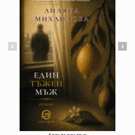
Един тъжен мъж