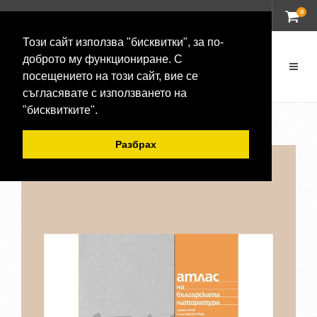
0
ВХОД
Този сайт използва "бисквитки", за по-
доброто му функциониране. С
посещението на този сайт, вие се
съгласявате с използването на
"бисквитките".
Разбрах
-20 %