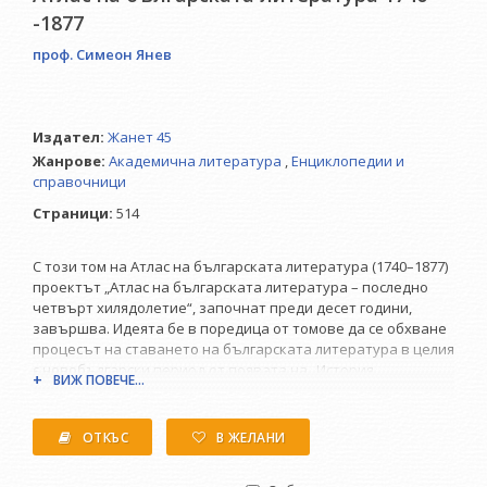
-1877
проф. Симеон Янев
Издател:
Жанет 45
Жанрове:
Академична литература
,
Енциклопедии и
справочници
Страници:
514
С този том на Атлас на българската литература (1740–1877)
проектът „Атлас на българската литература – последно
четвърт хилядолетие“, започнат преди десет години,
завършва. Идеята бе в поредица от томове да се обхване
процесът на ставането на българската литература в целия
є новобългарски период от появата на „История
ВИЖ ПОВЕЧЕ...
славяноболгарская“ до днес – 2012 година т.е. 250 години
история. Административни и финансови спънки, както и
пълната незаинтересованост на литературните
ОТКЪС
В ЖЕЛАНИ
институции, наложиха проектът да завърши не до 2012, а
до 1989 година. Затова пък отнесохме началото към