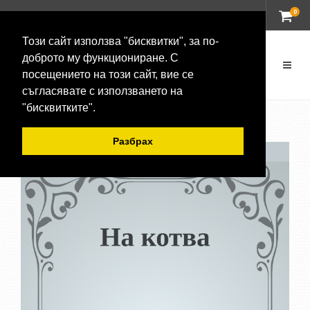
0
ВХОД
Този сайт използва "бисквитки", за по-
доброто му функциониране. С
посещението на този сайт, вие се
съгласявате с използването на
"бисквитките".
Разбрах
-20 %