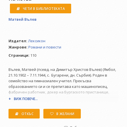
ЧЕТИ В БИБЛИОТЕКАТА
Матвей Вълев
Издател:
Лексикон
Жанрове:
Романи и повести
Страници:
110
Вълев, Матвей (псевд. на Димитър Христов Вълев) (Ямбол,
21.10.1902 – 7.11.1944, с. Бугарени, дн. Сърбия). Роден в
семейство на гимназиален учител. Прекъсва
образованието си и се препитава като машинописец,
фабричен работник, докер на Бургаското пристанище,
дървосекач из Лонгоза, общ работник по жп линии. От 1922
ВИЖ ПОВЕЧЕ...
публикува хумористични творби в списанията „Маскарад“
и „Българан“. Първият му белетристичен опит – „Из
ОТКЪС
В ЖЕЛАНИ
записките ми“, излиза в „Българан“ през 1922 (№ 18).
Участието на Вълев в левия печат (с псевд.
Матвей Босяка
)
го сближава с Христо Смирненски и Александър Жендов.