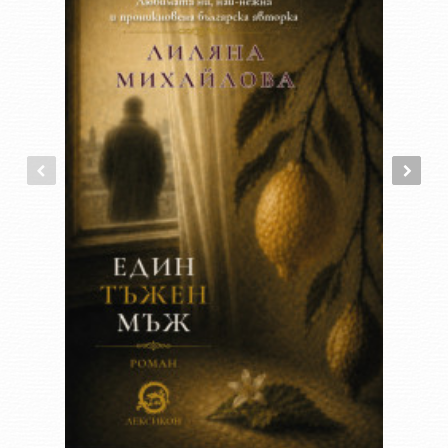
внушения на Вълев се отличават с реализъм,
достоверност, визуално-кинематографична експресивност
и клонят към романов синтез – доколкото са скрепени от
общото фикционално пространство (Сертонското плато) и
от общия персонаж, преминаващ от разказ в разказ.
През 1943 писателят пристъпва към романова преработка
на „бразилската“ си проза. Отпечатването на романа е
осуетено от бомбардировките над София. Публикуван след
повече от четири десетилетия под заглавие „Ферма в
Сертон“, той е най-зрялата му представителна творба.
Заедно с Ангел Каралийчев е автор на първата българска
радиопиеса – „Крилата помощ“ (1938), поставена в Радио
Варна. Съвместно с Елисавета Багряна пише пиесата
„Госпожата“ (1938), поставена същата година в Народния
театър.