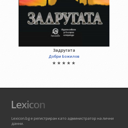
Задругата
Добри Божилов
Lexicon.bg е регистриран като администратор на лични
данни.