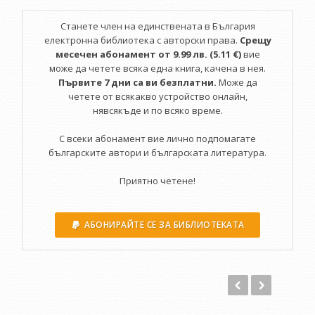
Станете член на единствената в България
Влезлият в литературата от журналистиката Пецев в
електронна библиотека с авторски права.
Срещу
книгата си прави митологията предметна и ясна, с точните
месечен абонамент от 9.99 лв. (5.11 €)
вие
имена и образи на героите, които иначе познаваме от
може да четете всяка една книга, качена в нея.
учебниците по история. Тодор Александров и неговите
Първите 7 дни са ви безплатни.
Може да
убийци, Ванче, Александър Василев, или още Алеко Паша,
четете от всякакво устройство онлайн,
Арсений Костенцев и кой ли не още... В "Църна месечина"
нявсякъде и по всяко време.
времето е само фон, независимо дали става дума за
мистериозния, дори претоварен с духовност XI век или за
С всеки абонамент вие лично подпомагате
днешните бездуховни времена, или за годините след
българските автори и българската литература.
септември 1923 гадина, с раздорите и убийствата между
дейците на ВМРО. Пътят на реликвите е този, който
Приятно четене!
свързва вековете и годините без конспирации, без
митове, с пълна яснота за фактите и с ясната позиция на
автора. "Църна месечина" е литературният факт, който ще
АБОНИРАЙТЕ СЕ ЗА БИБЛИОТЕКАТА
ви пристрасти към следващите книги на Пецев.
Внимавайте, те идват. - Костадин Филипов