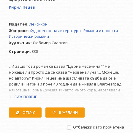
Кирил Пецев
Издател:
Лексикон
Жанрове:
Художествена литература
,
Романи и повести
,
Исторически романи
Художник:
Любомир Славков
Страници:
338
...И защо този роман се казва "Църна месечина"? Не
можеше ли просто да се казва "Червена луна"... Можеше,
но авторът Кирил Пецев има щастливата съдба да се е
родил в Петрич и поне 40 години да е живял в Благоевград,
някогашна Горна Джумая. И както много хора, населявали
това пространство по течението на Струма, да е бил в
ВИЖ ПОВЕЧЕ...
плен на митологията за борбите на българите от
Македония. И за техните герои, предатели, убийци и
ОТКЪС
В ЖЕЛАНИ
жертви. Всичко това в едно време,в което, когато някой
дядо, баща, съпруг, син или брат излезе нощем и не се
върне, на близките им да казват: "Месечината го изпи,
Отбележи като прочетена
онаа, църната...".