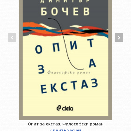
Опит за екстаз. Философски роман
Димитър Бочев