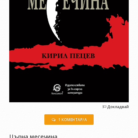
Докладвай
1 КОМЕНТАР/А
Църна месечина