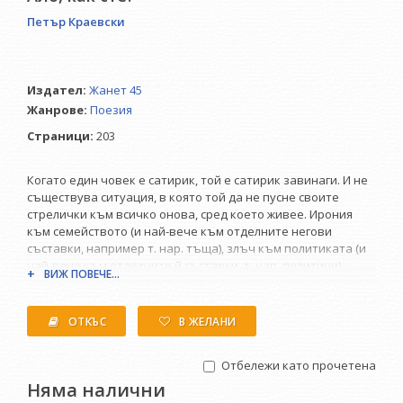
Петър Краевски
Издател:
Жанет 45
Жанрове:
Поезия
Страници:
203
Когато един човек е сатирик, той е сатирик завинаги. И не
съществува ситуация, в която той да не пусне своите
стрелички към всичко онова, сред което живее. Ирония
към семейството (и най-вече към отделните негови
съставки, например т. нар. тъща), злъч към политиката (и
най-вече към отделните й съставки, т. нар. политици),
ВИЖ ПОВЕЧЕ...
сарказъм към изкуството (и най-вече към отделните му
съставки, т. нар. творци). Изобщо, на прицел са поставени
нравите. Какъв е резултатът? Радост за читателя, който си
ОТКЪС
В ЖЕЛАНИ
мисли същите неща по същите теми, само че не му хрумват
такива хитроумни преобръщания, при това така добре
Отбележи като прочетена
римувани.
Няма налични