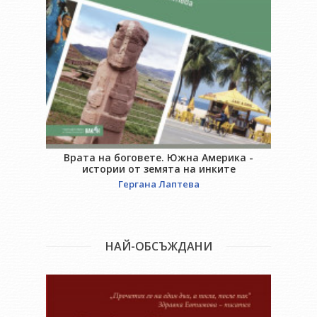
Врата на боговете. Южна Америка -
П
истории от земята на инките
Гергана Лаптева
НАЙ-ОБСЪЖДАНИ