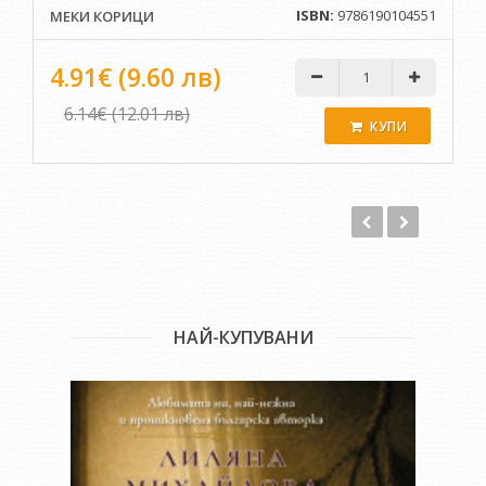
Признателност и за „Посвещение на МЕЧТАТЕЛЯ“,
ISBN:
9786190104551
МЕКИ КОРИЦИ
вдъхновена от настоящата книга „Наричайте ме
Мечтател“.
4.91€ (9.60 лв)
Сбъдването на една мечта е споделяне.
6.14€ (12.01 лв)
КУПИ
- Авторът
НАЙ-КУПУВАНИ