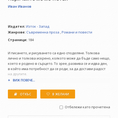
Иван Иванов
Издател:
Изток - Запад
Жанрове:
Съвременна проза
,
Романи и повести
Страници:
184
И писането, и рисуването са едно споделяне. Толкова
лично и толкова искрено, колкото може да бъде само нещо,
което е родено в сърцето. То зрее, развива се и идва ден,
в който има потребност да се роди, за да достави радост
на другите.
ВИЖ ПОВЕЧЕ...
Сърдечна благодарност на блестящия художник,
съвременният класик в изобразителното изкуство, г-н Сули
ОТКЪС
В ЖЕЛАНИ
Сеферов - за големия талант и огромното сърце.
Признателност за неговата картина „Щастлив ден“, която е
Отбележи като прочетена
на корицата на романа „Омагьосаният кръг“.