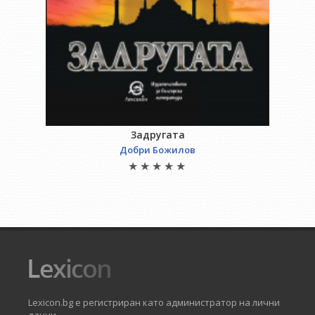
Задругата
Добри Божилов
Lexicon.bg е регистриран като администратор на лични
данни.