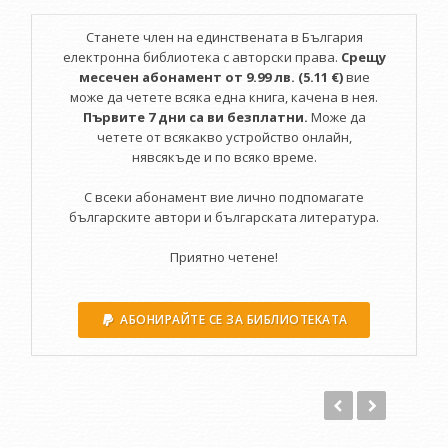
Павел Матеев е роден на 26 ноември 1976 г. в Търговище.
Станете член на единствената в България
Завършва българска филология в ШУ "Епископ Константин
електронна библиотека с авторски права.
Срещу
Преславски" през 2000 г. От 2011 г. живее със съпругата и
месечен абонамент от 9.99 лв. (5.11 €)
вие
двете си дъшери в Лондон. Има издадени две стихосбирки:
може да четете всяка една книга, качена в нея.
"Облачна душа" и "Отново те сънувах".
Първите 7 дни са ви безплатни.
Може да
четете от всякакво устройство онлайн,
нявсякъде и по всяко време.
С всеки абонамент вие лично подпомагате
българските автори и българската литература.
Приятно четене!
АБОНИРАЙТЕ СЕ ЗА БИБЛИОТЕКАТА