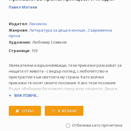
Павел Матеев
Издател:
Лексикон
Жанрове:
Литература за деца и юноши
,
Съвременна
проза
Художник:
Любомир Славков
Страници:
159
Увлекателни и вдъхновяващи, тези приказки разказват за
нещата от живота - с ведър поглед, с любопитство и
пристрастие към светлата му страна. Като всички
приказки те носят своите послания. А ако тези послания
бъдат обобщени би излязло горед-долу следното: Деца и
вече недотам деца, следвайте поривите на доброто и
ВИЖ ПОВЕЧЕ...
истината у себе си, защото от тези двама вълшебни
помощници по-добри в пътя към щастието няма! - Елка
ОТКЪС
В ЖЕЛАНИ
Димитрова
Отбележи като прочетена
Кой разказва историите или няколко думи за автора: