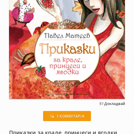
Докладвай
1 КОМЕНТАР/А
Приказки за крале, принцеси и ягодки